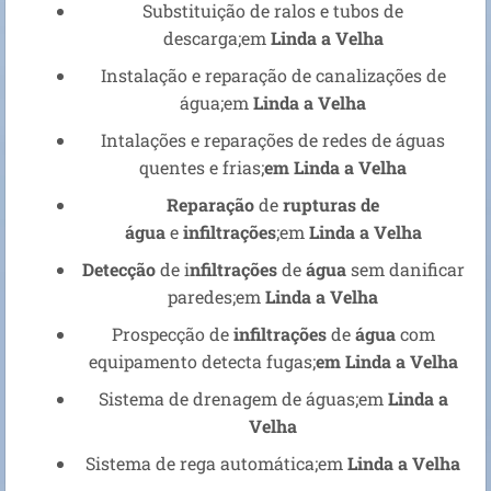
Substituição de ralos e tubos de
descarga;em
Linda a Velha
Instalação e reparação de canalizações de
água;em
Linda a Velha
Intalações e reparações de redes de águas
quentes e frias;
em
Linda a Velha
Reparação
de
rupturas de
água
e
infiltrações
;em
Linda a Velha
Detecção
de i
nfiltrações
de
água
sem danificar
paredes;em
Linda a Velha
Prospecção de
infiltrações
de
água
com
equipamento detecta fugas;
em
Linda a Velha
Sistema de drenagem de águas;em
Linda a
Velha
Sistema de rega automática;em
Linda a Velha