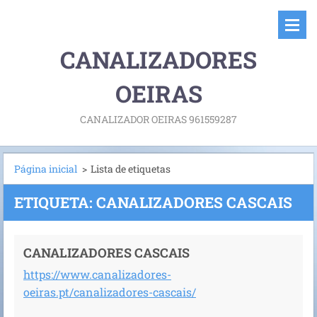
CANALIZADORES
OEIRAS
CANALIZADOR OEIRAS 961559287
Página inicial
>
Lista de etiquetas
ETIQUETA: CANALIZADORES CASCAIS
CANALIZADORES CASCAIS
https://www.canalizadores-
oeiras.pt/canalizadores-cascais/