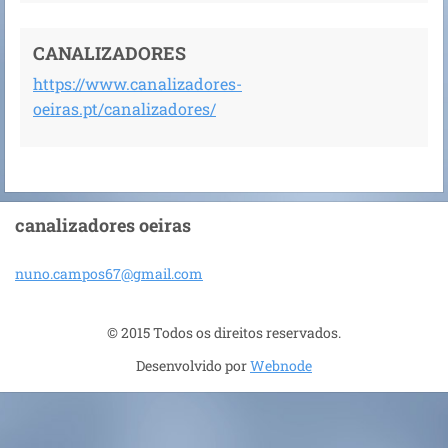
CANALIZADORES
https://www.canalizadores-
oeiras.pt/canalizadores/
canalizadores oeiras
nuno.cam
pos67@gm
ail.com
© 2015 Todos os direitos reservados.
Desenvolvido por
Webnode